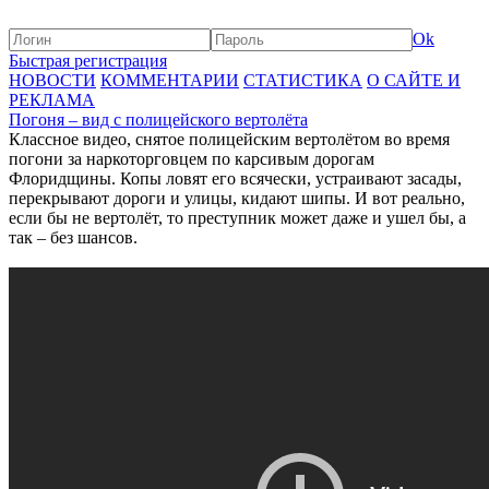
Ok
Быстрая регистрация
НОВОСТИ
КОММЕНТАРИИ
СТАТИСТИКА
О САЙТЕ И
РЕКЛАМА
Погоня – вид с полицейского вертолёта
Классное видео, снятое полицейским вертолётом во время
погони за наркоторговцем по карсивым дорогам
Флоридщины. Копы ловят его всячески, устраивают засады,
перекрывают дороги и улицы, кидают шипы. И вот реально,
если бы не вертолёт, то преступник может даже и ушел бы, а
так – без шансов.