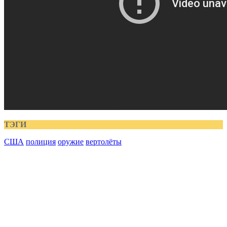
ТЭГИ
США
полиция
оружие
вертолёты