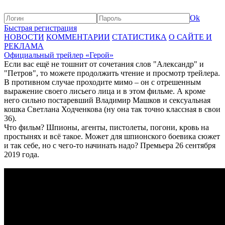
Ok
Быстрая регистрация
НОВОСТИ
КОММЕНТАРИИ
СТАТИСТИКА
О САЙТЕ И
РЕКЛАМА
Официальный трейлер «Герой»
Если вас ещё не тошнит от сочетания слов "Александр" и
"Петров", то можете продолжить чтение и просмотр трейлера.
В противном случае проходите мимо – он с отрешенным
выражение своего лисьего лица и в этом фильме. А кроме
него сильно постаревший Владимир Машков и сексуальная
кошка Светлана Ходченкова (ну она так точно классная в свои
36).
Что фильм? Шпионы, агенты, пистолеты, погони, кровь на
простынях и всё такое. Может для шпионского боевика сюжет
и так себе, но с чего-то начинать надо? Премьера 26 сентября
2019 года.