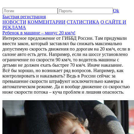
Ok
Быстрая регистрация
НОВОСТИ
КОММЕНТАРИИ
СТАТИСТИКА
О САЙТЕ И
РЕКЛАМА
Ребенок в машине – минус 20 км/ч!
Интересное предложение от ГИББД России. Там придумали
ввести закон, который заставлял бы снижать максимально
допустимую скорость движения по дорогам на 20 км/ч, если в
салоне авто есть дети. Например, если на шоссе установлено
ограничение по скорости 90 км/ч, то водитель машины с
детьми не должен ехать быстрее 70 км/ч. Иначе наказание.
Всё бы хорошо, но возникает ряд вопросов. Например, как
контролировать и наказывать? Ведь в России сейчас за
превышение скорости штрафуют исключительно камеры в
автоматическом режиме. Да и вообще движение со скоростью
ниже скорости потока – куча проблем и лишняя опасность.