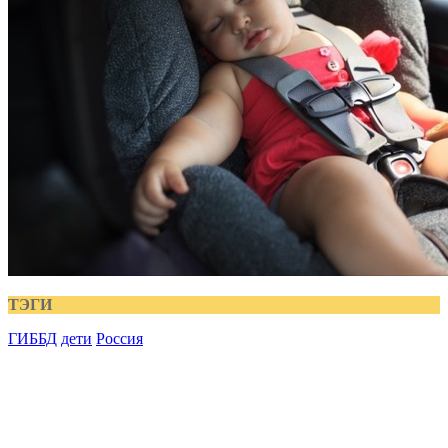
ТЭГИ
ГИББД
дети
Россия