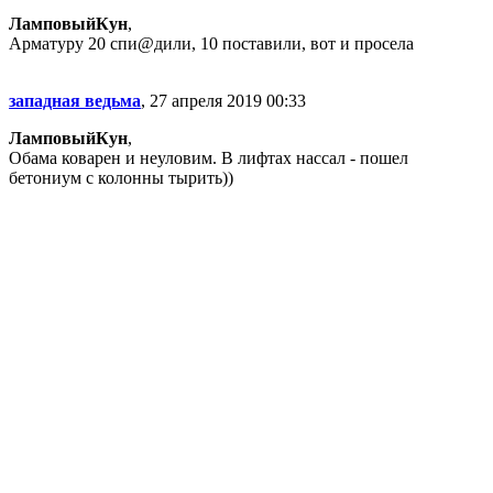
ЛамповыйКун
,
Арматуру 20 спи@дили, 10 поставили, вот и просела
западная ведьма
, 27 апреля 2019 00:33
ЛамповыйКун
,
Обама коварен и неуловим. В лифтах нассал - пошел
бетониум с колонны тырить))