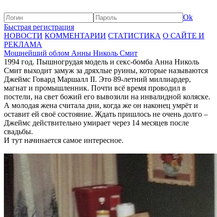
Ok
Быстрая регистрация
НОВОСТИ
КОММЕНТАРИИ
СТАТИСТИКА
О САЙТЕ И
РЕКЛАМА
Мощнейший облом Анны Николь Смит
1994 год. Пышногрудая модель и секс-бомба Анна Николь
Смит выходит замуж за дряхлые руины, которые называются
Джеймс Говард Маршалл II. Это 89-летний миллиардер,
магнат и промышленник. Почти всё время проводил в
постели, на свет божий его вывозили на инвалидной коляске.
А молодая жена считала дни, когда же он наконец умрёт и
оставит ей своё состояние. Ждать пришлось не очень долго –
Джеймс действительно умирает через 14 месяцев после
свадьбы.
И тут начинается самое интересное.