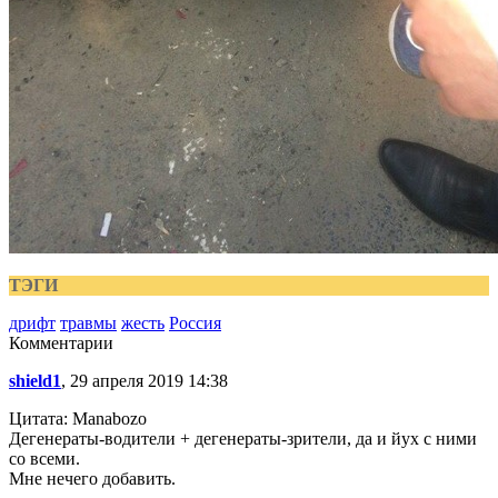
ТЭГИ
дрифт
травмы
жесть
Россия
Комментарии
shield1
, 29 апреля 2019 14:38
Цитата: Manabozo
Дегенераты-водители + дегенераты-зрители, да и йух с ними
со всеми.
Мне нечего добавить.