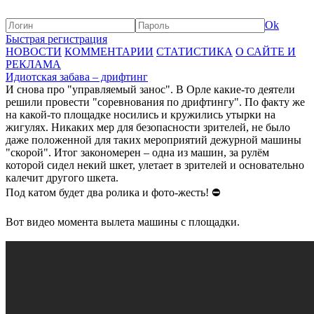
Ok
Быстрая регистрация
НОВОСТИ
КОММЕНТАРИИ
СТАТИСТИКА
О САЙТЕ И
РЕКЛАМА
Идиотская забава – дрифтинг
И снова про "управляемый занос". В Орле какие-то деятели
решили провести "соревнования по дрифтингу". По факту же
на какой-то площадке носились и кружились утырки на
жигулях. Никаких мер для безопасности зрителей, не было
даже положенной для таких мероприятий дежурной машины
"скорой". Итог закономерен – одна из машин, за рулём
которой сидел некий шкет, улетает в зрителей и основательно
калечит другого шкета.
Под катом будет два ролика и фото-жесть! ⛔️
Вот видео момента вылета машины с площадки.