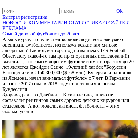
Ok
Быстрая регистрация
НОВОСТИ
КОММЕНТАРИИ
СТАТИСТИКА
О САЙТЕ И
РЕКЛАМА
Самый дорогой футболист до 20 лет
А вы в курсе, что есть специальные люди, которые умеют
оценивать футболистов, используя всякие там хитрые
алгоритмы? Так вот, контора под названием CIES Football
Observatory (какой-то там центр спортивных исследований)
выяснила, что самым дорогим футболистом с возрастом до 20
лет является Джейдон Санчо, 19-летний хавбек "Боруссии".
Его оценили в €150,300,000 ($168 млн). Кучерявый парнишка
из Лондона, начал заниматься футболом с 7 лет. В Германии
играет с 2017 года, в 2018 году стал лучшим игроком
Бундеслиги.
Здорово, рады за Джейдона. К сожалению, никто не
составляет рейтингов самых дорогих детских хирургов или
сталеваров. А вот модели, актрисы, футболисты – этих
сколько угодно.