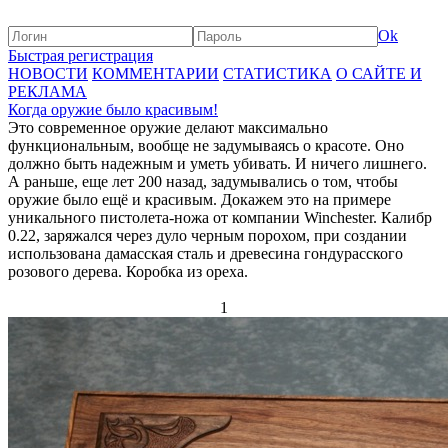
Ok
Быстрая регистрация
НОВОСТИ
КОММЕНТАРИИ
СТАТИСТИКА
О САЙТЕ И
РЕКЛАМА
Когда оружие было красивым!
Это современное оружие делают максимально
функциональным, вообще не задумываясь о красоте. Оно
должно быть надежным и уметь убивать. И ничего лишнего.
А раньше, еще лет 200 назад, задумывались о том, чтобы
оружие было ещё и красивым. Докажем это на примере
уникального пистолета-ножа от компании Winchester. Калибр
0.22, заряжался через дуло черным порохом, при создании
использована дамасская сталь и древесина гондурасского
розового дерева. Коробка из ореха.
1