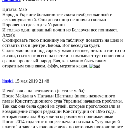
Цитата: Mab
Народ в Украине большинстве своем необразованный и
легковнушаемый. Они до сих пор не поняли сколько
Порошенко сделал для Украины
И только один диванный полип из Беларуси все понимает.
Ахха))
Скопировать твою писанину на табличку, повесить на шею и
оставить так в центре Львова. Вот веселуха будет.
Сидит чмо почти под сорок у мамки на шее, никто и ничто по
жизни, ссытся от всего на свете и размазывает тут сопли свои
сраные про целый народ. Бля, как можно быть таким
отвратным слизняком, фффу, мерзота какая.
linski
, 15 мая 2019 21:48
И ещё говна на вентилятор (в стиле маба):
После Майдана у Натальи Шапталы (вновь назначенного
главы Конституционного суда Украины) начались проблемы.
Так как она была одной из судей, которые проголосовали за
возвращение старой редакции Конституции от 1996 года,
которая наделила Януковича огромными полномочиями.
После 2014 года этот процесс начали называть "узурпацией
власти" и завели уголовное дело, по которому проходили все