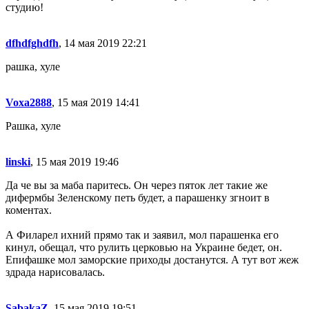
студию!
dfhdfghdfh
, 14 мая 2019 22:21
рашка, хуле
Voxa2888
, 15 мая 2019 14:41
Рашка, хуле
linski
, 15 мая 2019 19:46
Да че вы за маба паритесь. Он через пяток лет такие же
дифермбы Зеленскому петь будет, а парашенку згноит в
коментах.
А Филарел ихний прямо так и заявил, мол парашенка его
кинул, обещал, что рулить церковью на Украине бедет, он.
Епифашке мол заморские приходы достанутся. А тут вот жеж
здрада нарисовалась.
SabakaZ
, 15 мая 2019 19:51