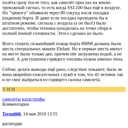
полёта сразу после того, как самолёт прислал на землю
тревожный сигнал, то есть когда SSJ-100 был ещё в воздухе.
Но "тревогу" объявили через 80 секунд после посадки
(падения) борта. И даже если посадка проходила бы в
штатном режиме, сигнала с воздуха (а он был!) было
достаточно, чтобы техника находилась на точке сбора в
полной боевой готовности. Этого сделано не было.
Всего тушить сильнейший пожар борта 89098 должны были
шесть специальных машин Elefant. Но в первые шесть минут
на месте были только две, причем обе загружены водой, а не
пеной. А для тушения горящего топлива нужна именно пена.
Сейчас делать выводы ещё рано, следствие покажет, была ли
вина аварийно-спасательных служб в том, что 41 человек так
и не смог выбраться из горящего салона самолета.
ТЭГИ
самолеты
катастрофы
Комментарии
Teraq666
, 14 мая 2019 13:55
распиздяи