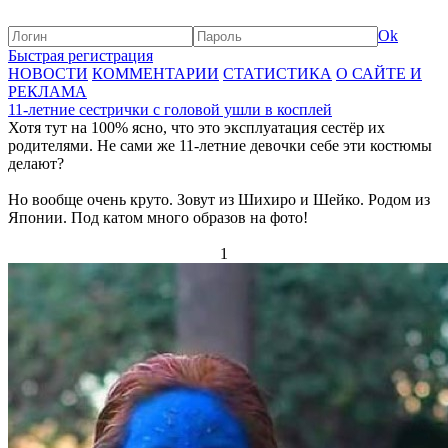
Ok
Быстрая регистрация
НОВОСТИ
КОММЕНТАРИИ
СТАТИСТИКА
О САЙТЕ И
РЕКЛАМА
11-летние сестрички с головой ушли в косплей
Хотя тут на 100% ясно, что это эксплуатация сестёр их
родителями. Не сами же 11-летние девочки себе эти костюмы
делают?
Но вообще очень круто. Зовут из Шихиро и Шейко. Родом из
Японии. Под катом много образов на фото!
1