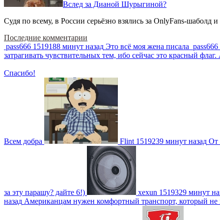
Вслед за Дианой Шурыгиной?
Судя по всему, в России серьёзно взялись за OnlyFans-шаболд и
Последние комментарии
pass666
1519188 минут назад
Это всё моя жена писала
pass666
затрагивать чувствительных тем, ибо сейчас это красный фла
Спасибо!
Всем добра
Flint
1519239 минут назад
От 
за эту парашу? дайте 6!)
xexun
1519329 минут на
назад
Американцам нужен комфортный транспорт, который не пот