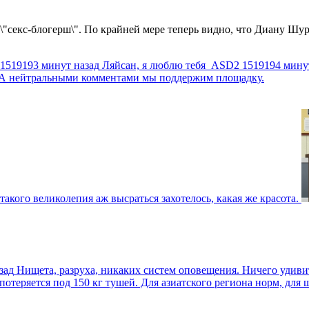
 \"секс-блогерш\". По крайней мере теперь видно, что Диану Шур
1519193 минут назад
Ляйсан, я люблю тебя
ASD2
1519194 мину
г. А нейтральными комментами мы поддержим площадку.
такого великолепия аж высраться захотелось, какая же красота.
зад
Нищета, разруха, никаких систем оповещения. Ничего удив
еряется под 150 кг тушей. Для азиатского региона норм, для шт