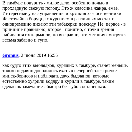
В тамбуре покурить - милое дело, особенно ночью в
прохладную свежую погоду. Это ж классика жанра, ёмаё.
Интересные у нас управленцы и крэпкия хазяйсьтвенники.
Жэсточайшэ боруцца с курением в различных местах и
одновременно пихают эти табакерки повсюду. Не, первое - в
принципе правильно, второе - понятно, с точки зрения
набивания их карманов, но все равно, эти метания смотрятся
весьма забавно и тупо.
Gromus
, 2 июня 2019 16:55
как будто этих выблядков, курящих в тамбуре, станет меньше.
только недавно доводилось ехать в вечерней электричке
минск-борисов и наблюдать двух быдланов, которые
естественно хуярили водяру и курили в тамбуре. таким
сделаешь замечание - быстро без зубов останешься.