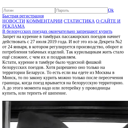
Ok
Быстрая регистрация
НОВОСТИ
КОММЕНТАРИИ
СТАТИСТИКА
О САЙТЕ И
РЕКЛАМА
В белорусских поездах окончательно запрещают курить
Запрет на курение в тамбурах пассажирских поездов начнет
действовать с 27 июля 2019 года. И всё это из-за Декрета №2
от 24 января, в котором регулируется производство, оборот и
потребления табачных изделий. Так курильщикам жить стало
ещё сложнее, с чем их и поздравляем.
Кстати, курение в тамбуре было чудесной фишкой
белорусских поездов. Хотя разрешено оно только на
территории Беларуси. То есть если вы едете из Москвы в
Минск, то по закону курить можно только после пересечения
границы, когда поезд врывается на белорусскую территорию.
А до этого момента надо или лотерейку у проводницы
купить, или терпеть её шипение.