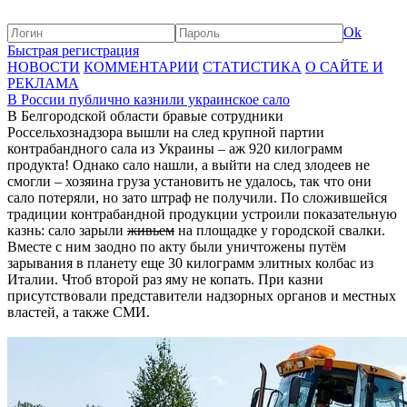
Ok
Быстрая регистрация
НОВОСТИ
КОММЕНТАРИИ
СТАТИСТИКА
О САЙТЕ И
РЕКЛАМА
В России публично казнили украинское сало
В Белгородской области бравые сотрудники
Россельхознадзора вышли на след крупной партии
контрабандного сала из Украины – аж 920 килограмм
продукта! Однако сало нашли, а выйти на след злодеев не
смогли – хозяина груза установить не удалось, так что они
сало потеряли, но зато штраф не получили. По сложившейся
традиции контрабандной продукции устроили показательную
казнь: сало зарыли
живьем
на площадке у городской свалки.
Вместе с ним заодно по акту были уничтожены путём
зарывания в планету еще 30 килограмм элитных колбас из
Италии. Чтоб второй раз яму не копать. При казни
присутствовали представители надзорных органов и местных
властей, а также СМИ.