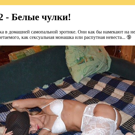
2 - Белые чулки!
ка в домашней самопальной эротике. Они как бы намекают на не
етаемого, как сексуальная монашка или распутная невеста... 🔞