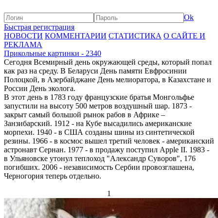
Ok
Быстрая регистрация
НОВОСТИ
КОММЕНТАРИИ
СТАТИСТИКА
О САЙТЕ И
РЕКЛАМА
Прикольные картинки - 2340
Сегодня Всемирный день окружающей среды, который попал
как раз на среду. В Беларуси День памяти Евфросинии
Полоцкой, в Азербайджане День мелиоратора, в Казахстане и
России День эколога.
В этот день в 1783 году французские братья Монгольфье
запустили на высоту 500 метров воздушный шар. 1873 -
закрыт самый большой рынок рабов в Африке –
Занзибарский. 1912 - на Кубе высадились американские
морпехи. 1940 - в США созданы шины из синтетической
резины. 1966 - в космос вышел третий человек - американский
астронавт Сернан. 1977 - в продажу поступил Apple II. 1983 -
в Ульяновске утонул теплоход "Александр Суворов", 176
погибших. 2006 - независимость Сербии провозглашена,
Черногория теперь отдельно.
1