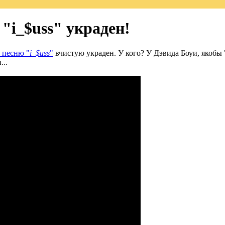
"i_$uss" украден!
 песню "
i_$uss
"
вчистую украден. У кого? У Дэвида Боуи, якобы
...