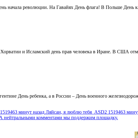
нь начала революции. На Гавайях День флага! В Польше День ка
в Хорватии и Исламский день прав человека в Иране. В США отм
ентине День ребенка, а в России – День военного железнодорожн
1519463 минут назад
Ляйсан, я люблю тебя
ASD2
1519463 мину
г. А нейтральными комментами мы поддержим площадку.