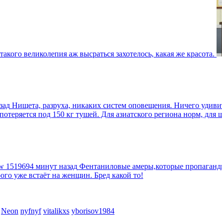
такого великолепия аж высраться захотелось, какая же красота.
зад
Нищета, разруха, никаких систем оповещения. Ничего удив
еряется под 150 кг тушей. Для азиатского региона норм, для шт
tw
1519694 минут назад
Фентаниловые амеры,которые пропагандир
рого уже встаёт на женщин. Бред какой то!
Neon
nyfnyf
vitalikxs
yborisov1984