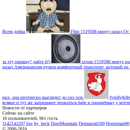
Всем добра
Flint
1519508 минут назад
От 
за эту парашу? дайте 6!)
xexun
1519598 минут на
назад
Американцам нужен комфортный транспорт, который не пот
них, она интересно выглядит до сих пор
fynjifvjkjl
всякое и тут же запрещают чпокаться бабе и пацанёньку у кото
Новости от партнеров
Сейчас на сайте
10 пользователей, 961 гость
1142142207
bsv
by_beck
DeerMountain
Demanoid100
Horseman90
© 2006-2016