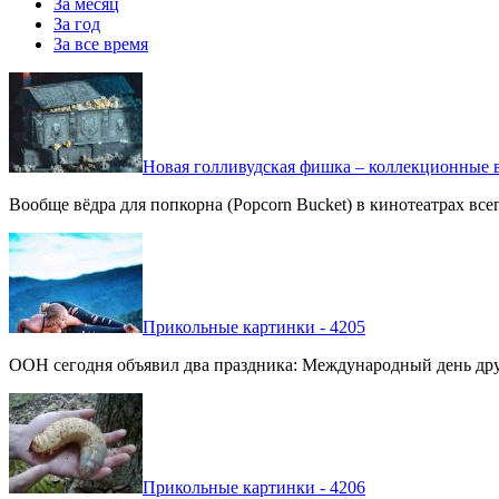
За месяц
За год
За все время
Новая голливудская фишка – коллекционные в
Вообще вёдра для попкорна (Popcorn Bucket) в кинотеатрах вс
Прикольные картинки - 4205
ООН сегодня объявил два праздника: Международный день дру
Прикольные картинки - 4206