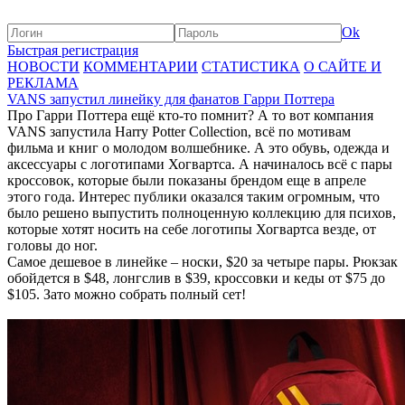
Ok
Быстрая регистрация
НОВОСТИ
КОММЕНТАРИИ
СТАТИСТИКА
О САЙТЕ И
РЕКЛАМА
VANS запустил линейку для фанатов Гарри Поттера
Про Гарри Поттера ещё кто-то помнит? А то вот компания
VANS запустила Harry Potter Collection, всё по мотивам
фильма и книг о молодом волшебнике. А это обувь, одежда и
аксессуары с логотипами Хогвартса. А начиналось всё с пары
кроссовок, которые были показаны брендом еще в апреле
этого года. Интерес публики оказался таким огромным, что
было решено выпустить полноценную коллекцию для психов,
которые хотят носить на себе логотипы Хогвартса везде, от
головы до ног.
Самое дешевое в линейке – носки, $20 за четыре пары. Рюкзак
обойдется в $48, лонгслив в $39, кроссовки и кеды от $75 до
$105. Зато можно собрать полный сет!