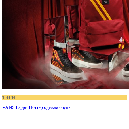
ТЭГИ
VANS
Гарри Поттер
одежда
обувь