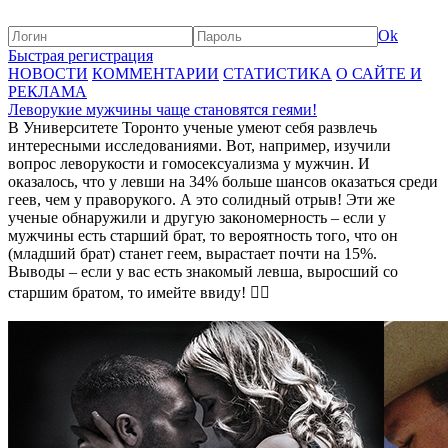
Ok
Быстрая регистрация
НОВОСТИ
КОММЕНТАРИИ
СТАТИСТИКА
О САЙТЕ И
РЕКЛАМА
Леворукие мужчины чаще становятся геями!
В Университете Торонто ученые умеют себя развлечь
интересными исследованиями. Вот, например, изучили
вопрос леворукости и гомосексуализма у мужчин. И
оказалось, что у левши на 34% больше шансов оказаться среди
геев, чем у праворукого. А это солидный отрыв! Эти же
ученые обнаружили и другую закономерность – если у
мужчины есть старший брат, то вероятность того, что он
(младший брат) станет геем, вырастает почти на 15%.
Выводы – если у вас есть знакомый левша, выросший со
старшим братом, то имейте ввиду! 🏳️‍🌈