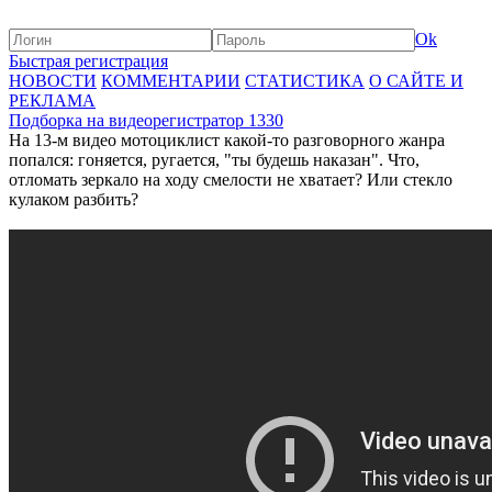
Ok
Быстрая регистрация
НОВОСТИ
КОММЕНТАРИИ
СТАТИСТИКА
О САЙТЕ И
РЕКЛАМА
Подборка на видеорегистратор 1330
На 13-м видео мотоциклист какой-то разговорного жанра
попался: гоняется, ругается, "ты будешь наказан". Что,
отломать зеркало на ходу смелости не хватает? Или стекло
кулаком разбить?