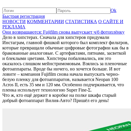
Ok
Быстрая регистрация
НОВОСТИ
КОММЕНТАРИИ
СТАТИСТИКА
О САЙТЕ И
РЕКЛАМА
Они возвращаются: Fujifilm снова выпускает ч/б фотоплёнку
Дело в хипстерах. Сначала для хипстеров придумали
Инстаграм, главной фишкой которого был комплект фильтров,
которые превращали обычные цифровые фотографии как бы в
бракованные аналоговые. С артефактами, пятнами, засветкой
и блеклыми цветами. Хипстеры побаловались, им это
оказалось слишком мейнстримомовым. Взялись за пленочные
фотоаппараты. Вроде бы ничего, но хочется больше. И вот
ловите – компания Fujifilm снова начала выпускать черно-
белую пленку для фотоаппаратов, называется Neopan 100
Acros II, есть 35 мм и 120 мм. Особенно подчеркивается, что
пленка использует технологию Super Fine-Σ.
Что ж, кто ещё держит в коробке на полке шкафа старый
добрый фотоаппарат Вилия-Авто? Пришёл его день!