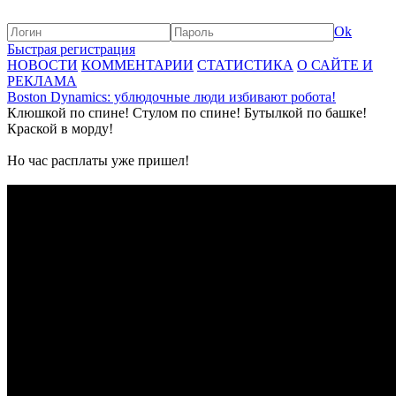
Ok
Быстрая регистрация
НОВОСТИ
КОММЕНТАРИИ
СТАТИСТИКА
О САЙТЕ И
РЕКЛАМА
Boston Dynamics: ублюдочные люди избивают робота!
Клюшкой по спине! Стулом по спине! Бутылкой по башке!
Краской в морду!
Но час расплаты уже пришел!