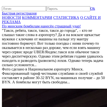
Ok
Быстрая регистрация
НОВОСТИ
КОММЕНТАРИИ
СТАТИСТИКА
О САЙТЕ И
РЕКЛАМА
По минским бомбилам нанесён страшный удар!
"Такси, ребята, такси, такси, такси до города", – кто не
слышал такие слова в аэропорту? Да и на вокзале щекастые
мужики с ключами от машины на пальце эту мантру
постоянно бормочут. Вот только поездка с ними почему-то
оказывается в несколько раз дороже, чем если взять машину
через сервис вроде UBER/Яндекс.такси или обычное такси
через диспетчерскую. Однако этим ребятам годами удавалось
находить и разводить (развозить) лохов. Однако теперь задача
сильно усложнится...
Фото сделано в Национальном аэропорту Минск.
Фиксированный тариф честными службами и своей службой
составляет в районе 30-32 BYN, на машинках получше – до 50
BYN. А бомбилы могут быть свободны...