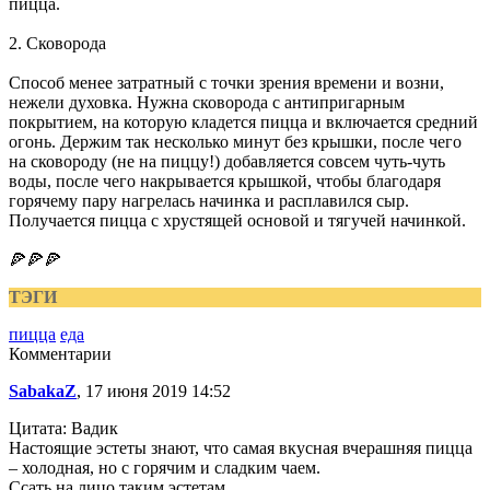
пицца.
2. Сковорода
Способ менее затратный с точки зрения времени и возни,
нежели духовка. Нужна сковорода с антипригарным
покрытием, на которую кладется пицца и включается средний
огонь. Держим так несколько минут без крышки, после чего
на сковороду (не на пиццу!) добавляется совсем чуть-чуть
воды, после чего накрывается крышкой, чтобы благодаря
горячему пару нагрелась начинка и расплавился сыр.
Получается пицца с хрустящей основой и тягучей начинкой.
🍕🍕🍕
ТЭГИ
пицца
еда
Комментарии
SabakaZ
, 17 июня 2019 14:52
Цитата: Вадик
Настоящие эстеты знают, что самая вкусная вчерашняя пицца
– холодная, но с горячим и сладким чаем.
Ссать на лицо таким эстетам.