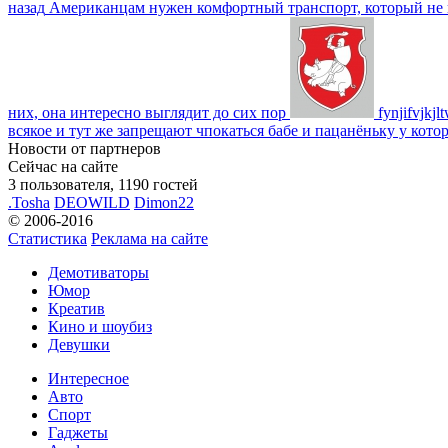
назад
Американцам нужен комфортный транспорт, который не пот
них, она интересно выглядит до сих пор
fynjifvjkjl
всякое и тут же запрещают чпокаться бабе и пацанёньку у кото
Новости от партнеров
Сейчас на сайте
3 пользователя, 1190 гостей
.Tosha
DEOWILD
Dimon22
© 2006-2016
Статистика
Реклама на сайте
Демотиваторы
Юмор
Креатив
Кино и шоубиз
Девушки
Интересное
Авто
Спорт
Гаджеты