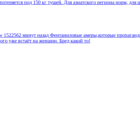
еряется под 150 кг тушей. Для азиатского региона норм, для шт
tw
1522562 минут назад
Фентаниловые амеры,которые пропагандир
рого уже встаёт на женщин. Бред какой то!