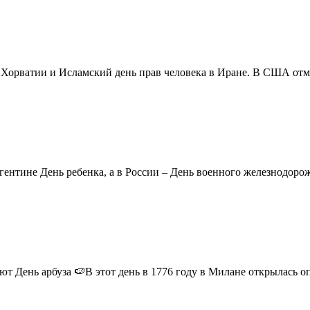
в Хорватии и Исламский день прав человека в Иране. В США отм
ентине День ребенка, а в России – День военного железнодорожн
 День арбуза 🍉В этот день в 1776 году в Милане открылась опер