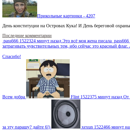
Прикольные картинки - 4207
День конституции на Островах Кука! И День береговой охраны 
Последние комментарии
pass666
1522324 минут назад
Это всё моя жена писала
pass666
затрагивать чувствительных тем, ибо сейчас это красный фла
Спасибо!
Всем добра
Flint
1522375 минут назад
От 
за эту парашу? дайте 6!)
xexun
1522466 минут на