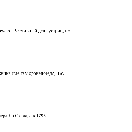
ечают Всемирный день устриц, но...
ика (где там бронепоезд?). Вс...
а Ла Скала, а в 1795...