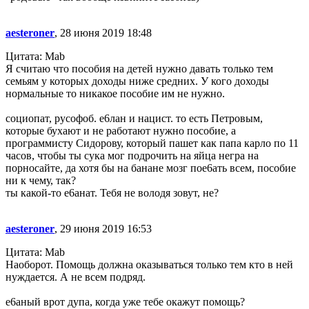
aesteroner
, 28 июня 2019 18:48
Цитата: Mab
Я считаю что пособия на детей нужно давать только тем
семьям у которых доходы ниже средних. У кого доходы
нормальные то никакое пособие им не нужно.
социопат, русофоб. е6лан и нацист. то есть Петровым,
которые бухают и не работают нужно пособие, а
программисту Сидорову, который пашет как папа карло по 11
часов, чтобы ты сука мог подрочить на яйца негра на
порносайте, да хотя бы на банане мозг пое6ать всем, пособие
ни к чему, так?
ты какой-то е6анат. Тебя не володя зовут, не?
aesteroner
, 29 июня 2019 16:53
Цитата: Mab
Наоборот. Помощь должна оказываться только тем кто в ней
нуждается. А не всем подряд.
е6аный врот дупа, когда уже тебе окажут помощь?