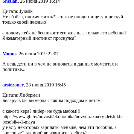
Shetlan
, 26 июня 2019 16:14
Цитата: Jyrasik
Нет бабла, плохая жизнь?! - так не плоди нищету и рискуй
только своей жизнью!
а почему тебя не беспокоит его жизнь, а только его ребенка?
Яжематерный инстинкт проснулся?
Monus
, 26 июня 2019 22:07
А ведь дети ни в чем не виноваты в данных моментах и
политике...
aesteroner
, 28 июня 2019 16:45
Цитата: Либерман
Беларусь бы вымерла с таким подходом к детям.
с какого хера? либер- не будь мабом!!!
https://www.gb.by/novosti/ekonomika/novye-razmery-detskikh-
posobii-s-1-maya
у нас у некоторых зарплаты меньше, чем эти пособия. а
"родовые" так вообще извините зае6ись)