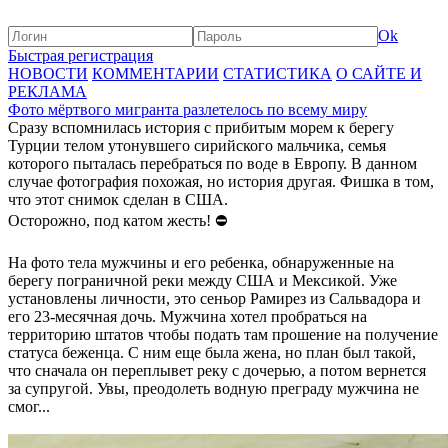
Ok
Быстрая регистрация
НОВОСТИ
КОММЕНТАРИИ
СТАТИСТИКА
О САЙТЕ И
РЕКЛАМА
Фото мёртвого мигранта разлетелось по всему миру
Сразу вспомнилась история с прибитым морем к берегу
Турции телом утонувшего сирийского мальчика, семья
которого пыталась перебраться по воде в Европу. В данном
случае фотография похожая, но история другая. Фишка в том,
что этот снимок сделан в США.
Осторожно, под катом жесть! ⛔️
На фото тела мужчины и его ребенка, обнаруженные на
берегу пограничной реки между США и Мексикой. Уже
установлены личности, это сеньор Рамирез из Сальвадора и
его 23-месячная дочь. Мужчина хотел пробраться на
территорию штатов чтобы подать там прошение на получение
статуса беженца. С ним еще была жена, но план был такой,
что сначала он переплывет реку с дочерью, а потом вернется
за супругой. Увы, преодолеть водную преграду мужчина не
смог...