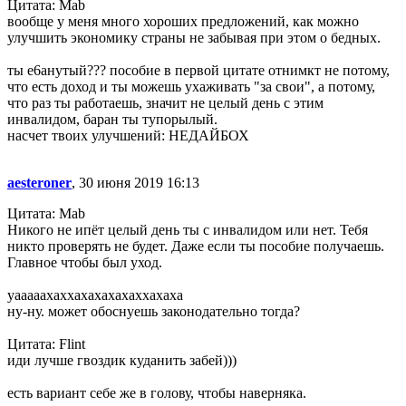
Цитата: Mab
вообще у меня много хороших предложений, как можно
улучшить экономику страны не забывая при этом о бедных.
ты е6анутый??? пособие в первой цитате отнимкт не потому,
что есть доход и ты можешь ухаживать "за свои", а потому,
что раз ты работаешь, значит не целый день с этим
инвалидом, баран ты тупорылый.
насчет твоих улучшений: НЕДАЙБОХ
aesteroner
, 30 июня 2019 16:13
Цитата: Mab
Никого не ипёт целый день ты с инвалидом или нет. Тебя
никто проверять не будет. Даже если ты пособие получаешь.
Главное чтобы был уход.
уааааахаххахахахахаххахаха
ну-ну. может обоснуешь законодательно тогда?
Цитата: Flint
иди лучше гвоздик куданить забей)))
есть вариант себе же в голову, чтобы наверняка.