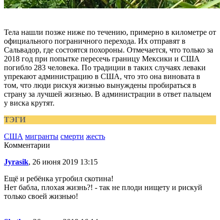
Тела нашли позже ниже по течению, примерно в километре от
официального пограничного перехода. Их отправят в
Сальвадор, где состоятся похороны. Отмечается, что только за
2018 год при попытке пересечь границу Мексики и США
погибло 283 человека. По традиции в таких случаях леваки
упрекают администрацию в США, что это она виновата в
том, что люди рискуя жизнью вынуждены пробираться в
страну за лучшей жизнью. В администрации в ответ пальцем
у виска крутят.
ТЭГИ
США
мигранты
смерти
жесть
Комментарии
Jyrasik
, 26 июня 2019 13:15
Ещё и ребёнка угробил скотина!
Нет бабла, плохая жизнь?! - так не плоди нищету и рискуй
только своей жизнью!