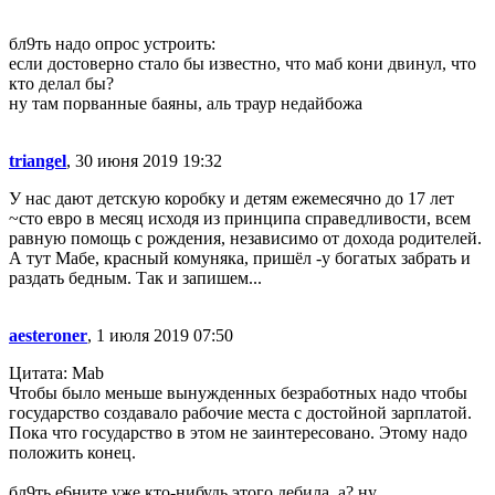
бл9ть надо опрос устроить:
если достоверно стало бы известно, что маб кони двинул, что
кто делал бы?
ну там порванные баяны, аль траур недайбожа
triangel
, 30 июня 2019 19:32
У нас дают детскую коробку и детям ежемесячно до 17 лет
~сто евро в месяц исходя из принципа справедливости, всем
равную помощь с рождения, независимо от дохода родителей.
А тут Мабе, красный комуняка, пришёл -у богатых забрать и
раздать бедным. Так и запишем...
aesteroner
, 1 июля 2019 07:50
Цитата: Mab
Чтобы было меньше вынужденных безработных надо чтобы
государство создавало рабочие места с достойной зарплатой.
Пока что государство в этом не заинтересовано. Этому надо
положить конец.
бл9ть е6ните уже кто-нибудь этого дебила, а? ну