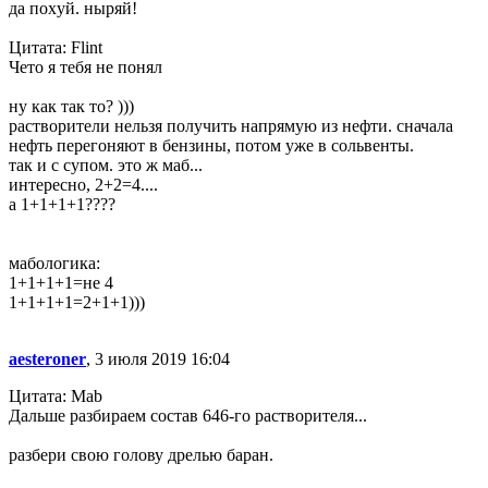
да поxyй. ныряй!
Цитата: Flint
Чето я тебя не понял
ну как так то? )))
растворители нельзя получить напрямую из нефти. сначала
нефть перегоняют в бензины, потом уже в сольвенты.
так и с супом. это ж маб...
интересно, 2+2=4....
а 1+1+1+1????
мабологика:
1+1+1+1=не 4
1+1+1+1=2+1+1)))
aesteroner
, 3 июля 2019 16:04
Цитата: Mab
Дальше разбираем состав 646-го растворителя...
разбери свою голову дрелью баран.