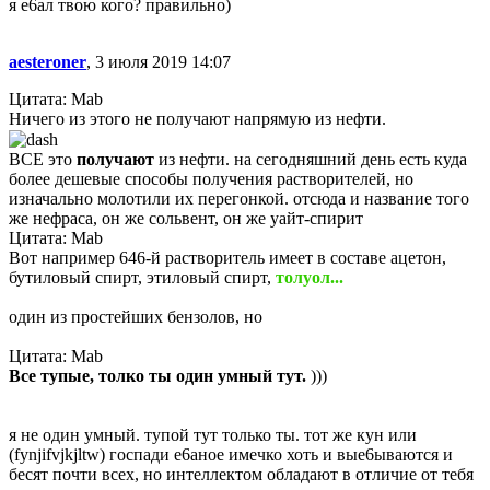
я е6ал твою кого? правильно)
aesteroner
, 3 июля 2019 14:07
Цитата: Mab
Ничего из этого не получают напрямую из нефти.
ВСЕ это
получают
из нефти. на сегодняшний день есть куда
более дешевые способы получения растворителей, но
изначально молотили их перегонкой. отсюда и название того
же нефраса, он же сольвент, он же уайт-спирит
Цитата: Mab
Вот например 646-й растворитель имеет в составе ацетон,
бутиловый спирт, этиловый спирт,
толуол...
один из простейших бензолов, но
Цитата: Mab
Все тупые, толко ты один умный тут.
)))
я не один умный. тупой тут только ты. тот же кун или
(fynjifvjkjltw) госпади е6аное имечко хоть и вые6ываются и
бесят почти всех, но интеллектом обладают в отличие от тебя