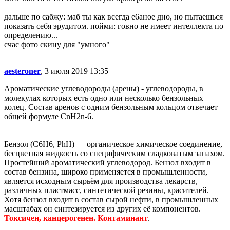
дальше по сабжу: маб ты как всегда е6аное дно, но пытаешься
показать себя эрудитом. пойми: говно не имеет интеллекта по
определению...
счас фото скину для "умного"
aesteroner
, 3 июля 2019 13:35
Ароматические углеводороды (арены) - углеводороды, в
молекулах которых есть одно или несколько бензольных
колец. Состав аренов с одним бензольным кольцом отвечает
общей формуле CnH2n-6.
Бензол (C6H6, PhH) — органическое химическое соединение,
бесцветная жидкость со специфическим сладковатым запахом.
Простейший ароматический углеводород. Бензол входит в
состав бензина, широко применяется в промышленности,
является исходным сырьём для производства лекарств,
различных пластмасс, синтетической резины, красителей.
Хотя бензол входит в состав сырой нефти, в промышленных
масштабах он синтезируется из других её компонентов.
Токсичен, канцерогенен. Контаминант
.