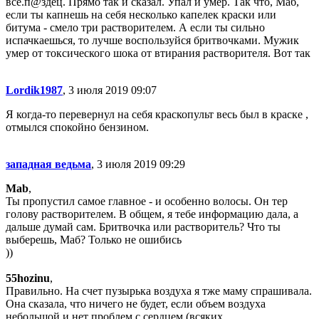
все.п@здец. Прямо так и сказал. Упал и умер. Так что, Маб,
если ты капнешь на себя несколько капелек краски или
битума - смело три растворителем. А если ты сильно
испачкаешься, то лучше воспользуйся бритвочками. Мужик
умер от токсического шока от втирания растворителя. Вот так
Lordik1987
, 3 июля 2019 09:07
Я когда-то перевернул на себя краскопульт весь был в краске ,
отмылся спокойно бензином.
западная ведьма
, 3 июля 2019 09:29
Mab
,
Ты пропустил самое главное - и особенно волосы. Он тер
голову растворителем. В общем, я тебе информацию дала, а
дальше думай сам. Бритвочка или растворитель? Что ты
выберешь, Маб? Только не ошибись
))
55hozinu
,
Правильно. На счет пузырька воздуха я тже маму спрашивала.
Она сказала, что ничего не будет, если объем воздуха
небольшой и нет проблем с сердцем (всяких