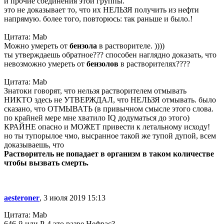
и прочие соединения этой группы.
это не доказывает то, что их НЕЛЬЗЯ получить из нефти
напрямую. более того, повторюсь: так раньше и было.!
Цитата: Mab
Можно умереть от
бензола
в растворителе. ))))
ты утверждаешь обратное??? способен наглядно доказать, что
невозможно умереть от
бензолов
в растворителях????
Цитата: Mab
Знатоки говорят, что нельзя растворителем отмывать
НИКТО здесь не УТВЕРЖДАЛ, что НЕЛЬЗЯ отмывать. было
сказано, что ОТМЫВАТЬ (в привычном смысле этого слова.
по крайней мере мне хватило IQ додуматься до этого)
КРАЙНЕ опасно и МОЖЕТ привести к летальному исходу!
но ты тупорылое чмо, высранное такой же тупой дупой, всем
доказываешь, что
Растворитель не попадает в организм в таком количестве
чтобы вызвать смерть.
aesteroner
, 3 июля 2019 15:13
Цитата: Mab
646-й или Р-4 это разве Нефрас?