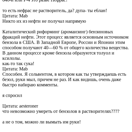
то есть нефрас не растворитель, да? дупа- ты е6лан!
Цитата: Mab
Никто их из нефти не получал напрямую
Каталитический риформинг (аромаизинг) бензиновых
фракций нефти. Этот процесс является основным источником
бензола в США. В Западной Европе, России и Японии этим
способом получают 40—60 % от общего количества вещества.
В данном процессе кроме бензола образуются толуол и
ксилолы.
как-то так сука!
Цитата: Mab
Способен. Я сольвентом, в котором как ты утверждаешь есть
безол, руки мыл, причем не раз. И как видишь, очень даже
быстро набираю комменты.
я спросил
Цитата: aesteroner
что невозможно умереть от бензолов в растворителях????
а не о том, можно ли вымыть им руки!