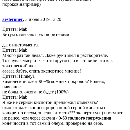
пороков,например)
aesteroner
, 3 июля 2019 13:20
Цитата: Mab
Битум отмывают растворителями.
да. с инструмента.
Цитата: Mab
Много раз так делал. Даже руки мыл в растворителе.
Тот чувак умер от чего-то другого, а выставили это как
токсический шок.
аааааа бл9ть, опять экспертное мнение!
Цитата: Himley1
химический ожог 90+% кожных покровов? Больно,
наверное....
не больно. ожога не будет (100%)
Цитата: Mab
Я же не серной кислотой предложил отмывать?
ожог от даже концентрированной серной кислоты (а
конкретно олеум, знаешь, что это??? эксперт xyeв) наступит
не ранее, чем через секунд 40-60
полного погружения
конечности в тот самый олеум. проверено на себе.