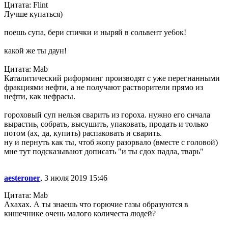
Цитата: Flint
Лучше купаться)
поешь супа, бери спички и ныряй в сольвент уе6ок!
какой же ты даун!
Цитата: Mab
Каталитический риформинг производят с уже перегнанными
фракциями нефти, а не получают растворители прямо из
нефти, как нефрасы.
гороховый суп нельзя сварить из гороха. нужно его снчала
вырастиь, собрать, высушить, упаковать, продать и только
потом (ах, да, купить) распаковать и сварить.
ну и пернуть как ты, чтоб жопу разорвало (вместе с головой)
мне тут подсказывают дописать "и ты сдох падла, тварь"
aesteroner
, 3 июля 2019 15:46
Цитата: Mab
Ахахах. А ты знаешь что горючие газы образуются в
кишечнике очень малого количеста людей?