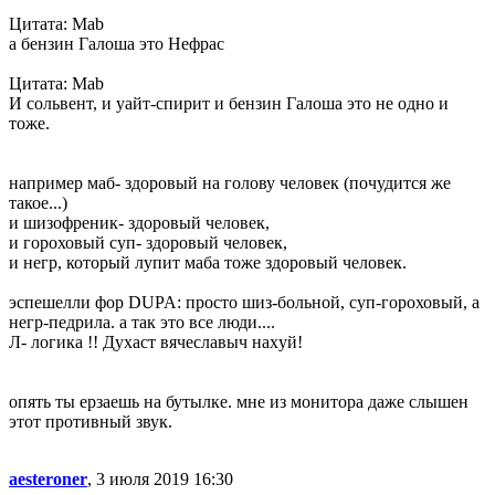
Цитата: Mab
а бензин Галоша это Нефрас
Цитата: Mab
И сольвент, и уайт-спирит и бензин Галоша это не одно и
тоже.
например маб- здоровый на голову человек (почудится же
такое...)
и шизофреник- здоровый человек,
и гороховый суп- здоровый человек,
и негр, который лупит маба тоже здоровый человек.
эспешелли фор DUPA: просто шиз-больной, суп-гороховый, а
негр-педрила. а так это все люди....
Л- логика !! Духаст вячеславыч наxyй!
опять ты ерзаешь на бутылке. мне из монитора даже слышен
этот противный звук.
aesteroner
, 3 июля 2019 16:30