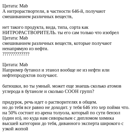
Цитата: Mab
А нитрораствортели, в частности 646-й, получают
смешиванием различных веществ,
нет такого продукта, вида, типа, сорта как
НИТРОРАСТВОРИТЕЛЬ. ты его сам только что изобрел
Цитата: Mab
смешиванием различных веществ, которые получают
ненапрямую из нефти.
?????????????
Цитата: Mab
Например бутанол и этанол вообще не из нефти или
нефтепродуктов получают.
батюшки, во ты умный. может еще знаешь сколько атомов
углерода в бутаноле и сколько СООН групп?
придурок, речь идет о растворителях в общем.
но до тебя все равно не доходит. у тебя 646 это хер пойми что.
на 50% состоит из арена толуола, который по сути бензол
(один из), но куда нам сиворылым с дипломом химика
высшей категории до тебя, диванного эксперта широкого с
узкой жопой