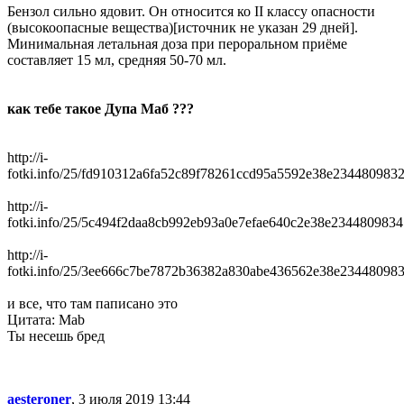
Бензол сильно ядовит. Он относится ко II классу опасности
(высокоопасные вещества)[источник не указан 29 дней].
Минимальная летальная доза при пероральном приёме
составляет 15 мл, средняя 50-70 мл.
как тебе такое Дупа Маб ???
http://i-
fotki.info/25/fd910312a6fa52c89f78261ccd95a5592e38e2344809832
http://i-
fotki.info/25/5c494f2daa8cb992eb93a0e7efae640c2e38e2344809834.
http://i-
fotki.info/25/3ee666c7be7872b36382a830abe436562e38e234480983
и все, что там паписано это
Цитата: Mab
Ты несешь бред
aesteroner
, 3 июля 2019 13:44