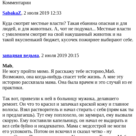
Комментарии
SabakaZ
, 2 июля 2019 12:33
Куда смотрят местные власти? Такая ебанина опасная и для
людей, и для животных. А, чот не подумал... Местные власти
с умилением смотрят на свой накушанный животик и на
такой вкусненький бюджет, кусочек пожирнее выбирают себе.
западная ведьма
, 2 июля 2019 20:15
Mab
,
Не могу пройти мимо. Я расскажу тебе историю,Маб.
Возможно, она когда-нибудь спасет тебе жизнь. А мне эту
историю рассквзала мама. Она была врачем и это случай из ее
практики.
Так вот, привезли к ней в больницу мужика, делавшего
ремонт. Он что то красил и запачкал краской кожу и главное
волосы. Взял растворитель и начал стирать с себя (прям как ты
и предлагаешь). Тут ему поплохело, он заумирал, ему вызвали
скорую. Ему поставили капельницу, он начал ее выдирать и
вел себя буйно и неадекватно. Мама с медсестрой не могли
его успокоить. Потом он вскочил и сказал четко - ну