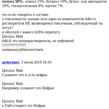
толуол 50%
, этанол 15%, бутанол 10%, бутил- или амилацетат
10%, этилцеллозольв 8%, ацетон 7%
это если говорить о составе.
о токсичности: назови хоть один из компонентов 646-го
растворителя НЕ являющимся токсичным, у6блюдочный ты
петух?
и обоснуй с какого бл9ть перепугу
Цитата: Mab
646-й это нитрорастворитель, не нефтяной.
??????????????
химкинаxуйбиологблять
aesteroner
, 3 июля 2019 16:10
Цитата: Mab
Сольвент это и есть нефрас
Цитата: Mab
Например сольвент это Нефрас
Цитата: Mab
а Уайт-спирит это Нефрас