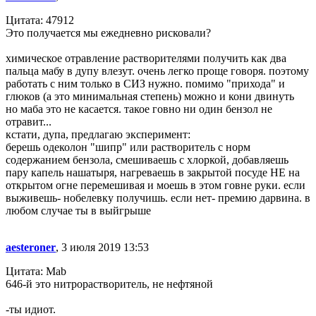
Цитата: 47912
Это получается мы ежедневно рисковали?
химическое отравление растворителями получить как два
пальца мабу в дупу влезут. очень легко проще говоря. поэтому
работать с ним только в СИЗ нужно. помимо "прихода" и
глюков (а это минимальная степень) можно и кони двинуть
но маба это не касается. такое говно ни один бензол не
отравит...
кстати, дупа, предлагаю эксперимент:
берешь одеколон "шипр" или растворитель с норм
содержанием бензола, смешиваешь с хлоркой, добавляешь
пару капель нашатыря, нагреваешь в закрытой посуде НЕ на
открытом огне перемешивая и моешь в этом говне руки. если
выживешь- нобелевку получишь. если нет- премию дарвина. в
любом случае ты в выйгрыше
aesteroner
, 3 июля 2019 13:53
Цитата: Mab
646-й это нитрорастворитель, не нефтяной
-ты идиот.