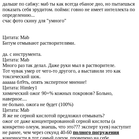
дальше по сабжу: маб ты как всегда е6аное дно, но пытаешься
показать себя эрудитом. пойми: говно не имеет интеллекта по
определению...
счас фото скину для "умного"
Цитата: Mab
Битум отмывают растворителями.
да. с инструмента.
Цитата: Mab
Много раз так делал. Даже руки мыл в растворителе.
Тот чувак умер от чего-то другого, а выставили это как
токсический шок.
аааааа бл9ть, опять экспертное мнение!
Цитата: Himley1
химический ожог 90+% кожных покровов? Больно,
наверное....
не больно. ожога не будет (100%)
Цитата: Mab
Я же не серной кислотой предложил отмывать?
ожог от даже концентрированной серной кислоты (а
конкретно олеум, знаешь, что это??? эксперт xyeв) наступит
не ранее, чем через секунд 40-60
полного погружения
конечности в тот самый олеум. проверено на себе.