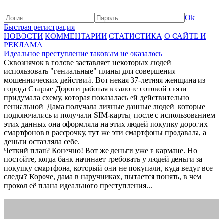
Ok
Быстрая регистрация
НОВОСТИ
КОММЕНТАРИИ
СТАТИСТИКА
О САЙТЕ И
РЕКЛАМА
Идеальное преступление таковым не оказалось
Сквознячок в голове заставляет некоторых людей
использовать "гениальные" планы для совершения
мошеннических действий. Вот некая 37-летняя женщина из
города Старые Дороги работая в салоне сотовой связи
придумала схему, которая показалась ей действительно
гениальной. Дама получала личные данные людей, которые
подключались и получали SIM-карты, после с использованием
этих данных она оформляла на этих людей покупку дорогих
смартфонов в рассрочку, тут же эти смартфоны продавала, а
деньги оставляла себе.
Четкий план? Конечно! Вот же деньги уже в кармане. Но
постойте, когда банк начинает требовать у людей деньги за
покупку смартфона, который они не покупали, куда ведут все
следы? Короче, дама в наручниках, пытается понять, в чем
прокол её плана идеального преступления...