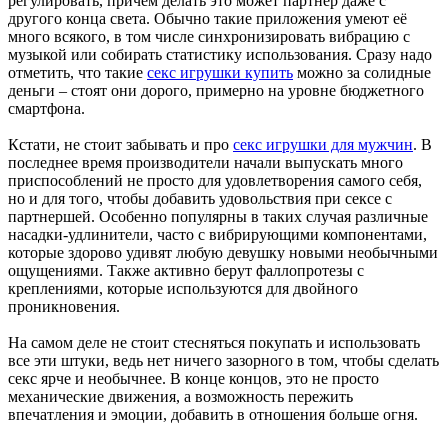
регулировать, причем делать это может партнер даже с
другого конца света. Обычно такие приложения умеют её
много всякого, в том числе синхронизировать вибрацию с
музыкой или собирать статистику использования. Сразу надо
отметить, что такие
секс игрушки купить
можно за солидные
деньги – стоят они дорого, примерно на уровне бюджетного
смартфона.
Кстати, не стоит забывать и про
секс игрушки для мужчин
. В
последнее время производители начали выпускать много
приспособлений не просто для удовлетворения самого себя,
но и для того, чтобы добавить удовольствия при сексе с
партнершей. Особенно популярны в таких случая различные
насадки-удлинители, часто с вибрирующими компонентами,
которые здорово удивят любую девушку новыми необычными
ощущениями. Также активно берут фаллопротезы с
креплениями, которые используются для двойного
проникновения.
На самом деле не стоит стесняться покупать и использовать
все эти штуки, ведь нет ничего зазорного в том, чтобы сделать
секс ярче и необычнее. В конце концов, это не просто
механические движения, а возможность пережить
впечатления и эмоции, добавить в отношения больше огня.