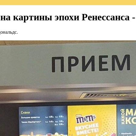
а картины эпохи Ренессанса -
ональдс.