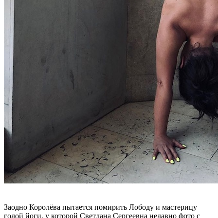
Заодно Королёва пытается помирить Лободу и мастерицу
голой йоги, у которой Светлана Сергеевна недавно фото с