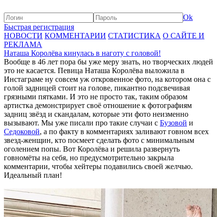
Ok
Быстрая регистрация
НОВОСТИ
КОММЕНТАРИИ
СТАТИСТИКА
О САЙТЕ И
РЕКЛАМА
Наташа Королёва кинулась в наготу с головой!
Вообще в 46 лет пора бы уже меру знать, но творческих людей
это не касается. Певица Наташа Королёва выложила в
Инстаграме ну совсем уж откровенное фото, на котором она с
голой задницей стоит на голове, пикантно подсвечивая
грязными пятками. И это не просто так, таким образом
артистка демонстрирует своё отношение к фотографиям
задниц звёзд и скандалам, которые эти фото неизменно
вызывают. Мы уже писали про такие случаи с
Бузовой
и
Седоковой
, а по факту в комментариях заливают говном всех
звезд-женщин, кто посмеет сделать фото с минимальным
оголением попы. Вот Королёва и решила развернуть
говномёты на себя, но предусмотрительно закрыла
комментарии, чтобы хейтеры подавились своей желчью.
Идеальный план!