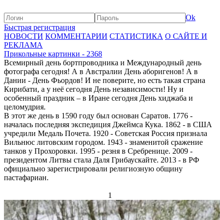
Ok
Быстрая регистрация
НОВОСТИ
КОММЕНТАРИИ
СТАТИСТИКА
О САЙТЕ И
РЕКЛАМА
Прикольные картинки - 2368
Всемирный день бортпроводника и Международный день
фотографа сегодня! А в Австралии День аборигенов! А в
Дании - День Фьордов! И не поверите, но есть такая страна
Кирибати, а у неё сегодня День независимости! Ну и
особенный праздник – в Иране сегодня День хиджаба и
целомудрия.
В этот же день в 1590 году был основан Саратов. 1776 -
началась последняя экспедиция Джеймса Кука. 1862 - в США
учредили Медаль Почета. 1920 - Советская Россия признала
Вильнюс литовским городом. 1943 - знаменитой сражение
танков у Прохоровки. 1995 - резня в Сребренице. 2009 -
президентом Литвы стала Даля Грибаускайте. 2013 - в РФ
официально зарегистрировали религиозную общину
пастафариан.
1