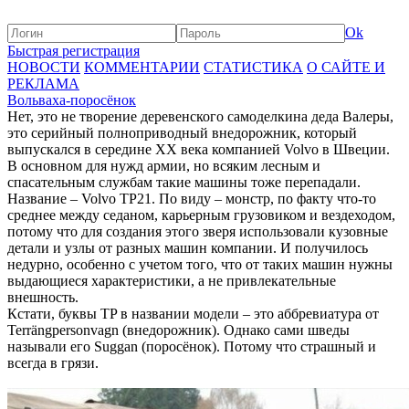
Ok
Быстрая регистрация
НОВОСТИ
КОММЕНТАРИИ
СТАТИСТИКА
О САЙТЕ И
РЕКЛАМА
Вольваха-поросёнок
Нет, это не творение деревенского самоделкина деда Валеры,
это серийный полноприводный внедорожник, который
выпускался в середине XX века компанией Volvo в Швеции.
В основном для нужд армии, но всяким лесным и
спасательным службам такие машины тоже перепадали.
Название – Volvo TP21. По виду – монстр, по факту что-то
среднее между седаном, карьерным грузовиком и вездеходом,
потому что для создания этого зверя использовали кузовные
детали и узлы от разных машин компании. И получилось
недурно, особенно с учетом того, что от таких машин нужны
выдающиеся характеристики, а не привлекательные
внешность.
Кстати, буквы TP в названии модели – это аббревиатура от
Terrängpersonvagn (внедорожник). Однако сами шведы
называли его Suggan (поросёнок). Потому что страшный и
всегда в грязи.