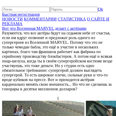
Ok
Быстрая регистрация
НОВОСТИ
КОММЕНТАРИИ
СТАТИСТИКА
О САЙТЕ И
РЕКЛАМА
Вот что Вселенная MARVEL делает с актёрами
Разумеется, что все актёры будут на седьмом небе от счастья,
если им вдруг позвонят и предложат роль одного из
супергероев из Вселенной MARVEL. Потому что это не
только чемодан бабла, это ещё и участие в нескольких
картинах, благо там франшиза работает как фабрика по
серийному производству блокбастеров. А потом ещё и всякая
пиар-шелуха, когда ты в своём супергеройском костюме везде
участвуешь, это тоже деньги. Но у студии есть одно
обязательное требование: супергерой должен выглядеть
супергерой. То есть широкие плечи, сильные руки и что-то
вроде кубиков на прессе. Вот и приходится актёрам
кардинально менять свою внешность... Но что не сделаешь за
гонорары в десятки миллионов долларов?
1