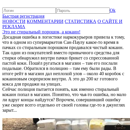
Ok
Быстрая регистрация
НОВОСТИ
КОММЕНТАРИИ
СТАТИСТИКА
О САЙТЕ И
РЕКЛАМА
Это не стиральный порошок, а кокаин!
Досадная ошибка в логистике наркокурьеров привела к тому,
что в одном из супермаркетов Сан-Паулу какое-то время в
пачках со стиральным порошком продавался чистый кокаин.
Так один из покупателей вместо привычного средства для
стирки обнаружил внутри пачки брикет со спрессованной
пастой коки. Пошёл ругаться в магазин – там его послали
подальше. Обратился в полицию – там ему были рады. В
итоге рейт в магазин дал неплохой улов – около 40 коробок с
кокаиновым сюрпризом внутри. А это до 200 кг готового
кокса для продажи на улицах.
Сейчас полиция пытается понять, как именно стиральный
кокаин попал в магазин. Понятно, что чья-то ошибка, но мало
ли вдруг концы найдутся? Впрочем, совершивший ошибку
уже скорее всего отдельно от своей головы где-то в джунглях
зарыт...