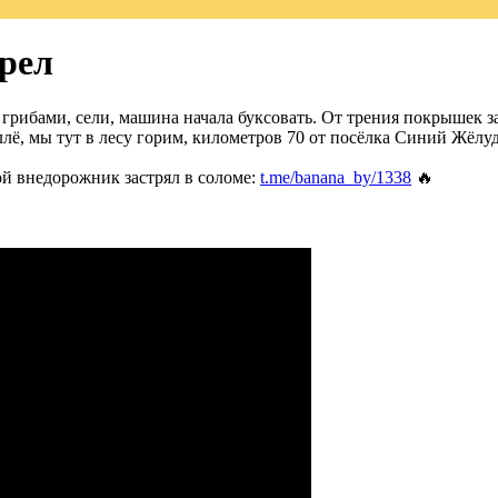
орел
 грибами, сели, машина начала буксовать. От трения покрышек за
лё, мы тут в лесу горим, километров 70 от посёлка Синий Жёлуд
шой внедорожник застрял в соломе:
t.me/banana_by/1338
🔥