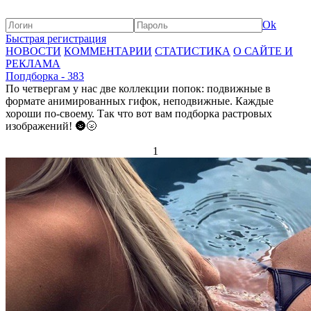
Ok
Быстрая регистрация
НОВОСТИ
КОММЕНТАРИИ
СТАТИСТИКА
О САЙТЕ И
РЕКЛАМА
Попдборка - 383
По четвергам у нас две коллекции попок: подвижные в
формате анимированных гифок, неподвижные. Каждые
хороши по-своему. Так что вот вам подборка растровых
изображений! 🌚🌝
1