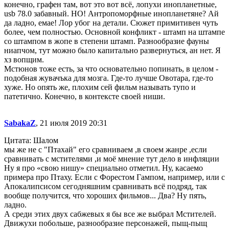
конечно, графен там, вот это вот всё, лопухи инопланетные,
usb 78.0 забавный. НО! Антропоморфные инопланетяне? Ай
да ладно, емае! Лор убог на детали. Сюжет примитивен чуть
более, чем полностью. Основной конфликт - штамп на штампе
со штампом в жопе в степени штамп. Разнообразие фауны
ниапчом, тут можно было капитально развернуться, ан нет. Я
хз вопщим.
Мстюнов тоже есть, за что основательно попинать, в целом -
подобная жувачъка для мозга. Где-то лучше Овотара, где-то
хуже. Но опять же, плохим сей фильм называть тупо и
патетично. Конечно, в контексте своей ниши.
SabakaZ
, 21 июля 2019 20:31
Цитата: Шалом
мы же не с "Птахай" его сравниваем ,в своем жанре ,если
сравнивать с мстителями ,и моё мнение тут дело в инфляции
Ну я про «свою нишу» специально отметил. Ну, касаемо
примера про Птаху. Если с Форестом Гампом, например, или с
Апокалипсисом сегодняшним сравнивать всё подряд, так
вообще получится, что хороших фильмов... Два? Ну пять,
ладно.
А среди этих двух сабжевых я бы все же выбрал Мстителей.
Движухи побольше, разнообразие персонажей, пыщ-пыщ