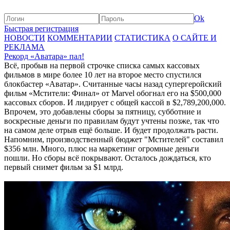
Ok
Быстрая регистрация
НОВОСТИ
КОММЕНТАРИИ
СТАТИСТИКА
О САЙТЕ И
РЕКЛАМА
Рекорд «Аватара» пал!
Всё, пробыв на первой строчке списка самых кассовых
фильмов в мире более 10 лет на второе место спустился
блокбастер «Аватар». Считанные часы назад супергеройский
фильм «Мстители: Финал» от Marvel обогнал его на $500,000
кассовых сборов. И лидирует с общей кассой в $2,789,200,000.
Впрочем, это добавлены сборы за пятницу, субботние и
воскресные деньги по правилам будут учтены позже, так что
на самом деле отрыв ещё больше. И будет продолжать расти.
Напомним, производственный бюджет "Мстителей" составил
$356 млн. Много, плюс на маркетинг огромные деньги
пошли. Но сборы всё покрывают. Осталось дождаться, кто
первый снимет фильм за $1 млрд.