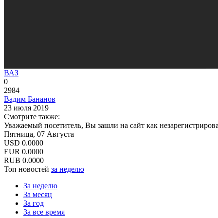
ВАЗ
0
2984
Вадим Бананов
23 июля 2019
Смотрите также:
Уважаемый посетитель, Вы зашли на сайт как незарегистриров
Пятница, 07 Августа
USD
0.0000
EUR
0.0000
RUB
0.0000
Топ новостей
за неделю
За неделю
За месяц
За год
За все время