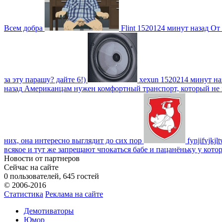
Всем добра
Flint
1520124 минут назад
От 
за эту парашу? дайте 6!)
xexun
1520214 минут на
назад
Американцам нужен комфортный транспорт, который не пот
них, она интересно выглядит до сих пор
fynjifvjkjl
всякое и тут же запрещают чпокаться бабе и пацанёньку у кото
Новости от партнеров
Сейчас на сайте
0 пользователей, 645 гостей
© 2006-2016
Статистика
Реклама на сайте
Демотиваторы
Юмор