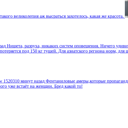
такого великолепия аж высраться захотелось, какая же красота.
зад
Нищета, разруха, никаких систем оповещения. Ничего удив
еряется под 150 кг тушей. Для азиатского региона норм, для шт
tw
1520310 минут назад
Фентаниловые амеры,которые пропагандир
рого уже встаёт на женщин. Бред какой то!