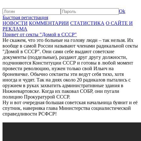
Ok
Быстрая регистрация
НОВОСТИ
КОММЕНТАРИИ
СТАТИСТИКА
О САЙТЕ И
РЕКЛАМА
Привет от секты "Домой в СССР"
Не скажем, что это больные на голову люди – так нельзя. Их
вообще в самой России называют членами радикальной секты
"Домой в СССР". Они сами себе выдают советские
документы (поддельные), раздают друг другу должности,
подчиняются Конституции СССР и готовы в любой момент
провести революцию, нужен только свой Ильич на
броневичке. Обычно сектанты эти ведут себя тихо, хотя
иногда и чудят. Так на днях около 20 радикалов пытались с
оружием в руках захватить административные здания в
Нижневартовске. Когда их паковал СОБР, они пугали
полицию Прокуратурой СССР.
Ну и вот очередная большая советская начальница буянит и её
спутник, наверняка глава Министерства социалистической
справедливости РСФСР!