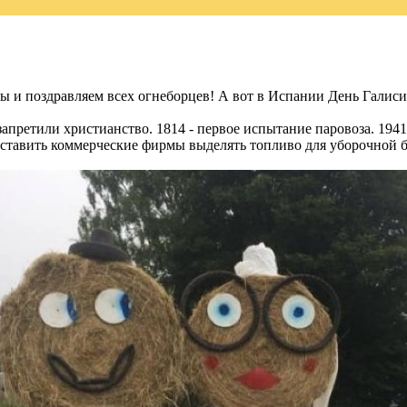
мы и поздравляем всех огнеборцев! А вот в Испании День Галис
запретили христианство. 1814 - первое испытание паровоза. 1941
аставить коммерческие фирмы выделять топливо для уборочной б