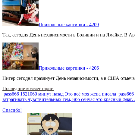
Прикольные картинки - 4209
Так, сегодня День независимости в Боливии и на Ямайке. В Арг
Прикольные картинки - 4206
Нигер сегодня празднует День независимости, а в США отмечают
Последние комментарии
pass666
1521060 минут назад
Это всё моя жена писала
pass666
затрагивать чувствительных тем, ибо сейчас это красный фла
Спасибо!