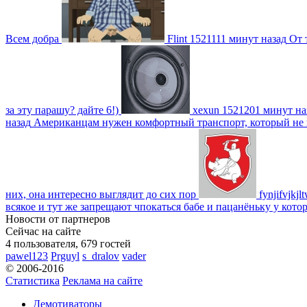
Всем добра
Flint
1521111 минут назад
От 
за эту парашу? дайте 6!)
xexun
1521201 минут на
назад
Американцам нужен комфортный транспорт, который не пот
них, она интересно выглядит до сих пор
fynjifvjkjl
всякое и тут же запрещают чпокаться бабе и пацанёньку у кото
Новости от партнеров
Сейчас на сайте
4 пользователя, 679 гостей
pawel123
Prguyl
s_dralov
vader
© 2006-2016
Статистика
Реклама на сайте
Демотиваторы