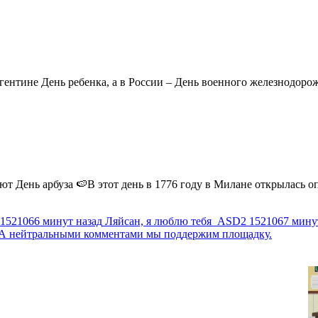
ентине День ребенка, а в России – День военного железнодорожн
 День арбуза 🍉В этот день в 1776 году в Милане открылась опер
1521066 минут назад
Ляйсан, я люблю тебя
ASD2
1521067 мину
г. А нейтральными комментами мы поддержим площадку.