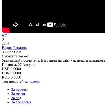
wtf
0
2207
Вадим Бананов
30 июля 2019
Смотрите также:
Уважаемый посетитель, Вы зашли на сайт как незарегистриров
Пятница, 07 Августа
USD
0.0000
EUR
0.0000
RUB
0.0000
Топ новостей
за неделю
За неделю
За месяц
За год
За все время