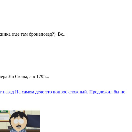
ика (где там бронепоезд?). Вс...
а Ла Скала, а в 1795...
т назад
На самом деле это вопрос сложный. Предложил бы не