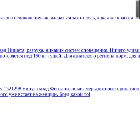
такого великолепия аж высраться захотелось, какая же красота.
зад
Нищета, разруха, никаких систем оповещения. Ничего удив
еряется под 150 кг тушей. Для азиатского региона норм, для шт
tw
1521298 минут назад
Фентаниловые амеры,которые пропагандир
рого уже встаёт на женщин. Бред какой то!