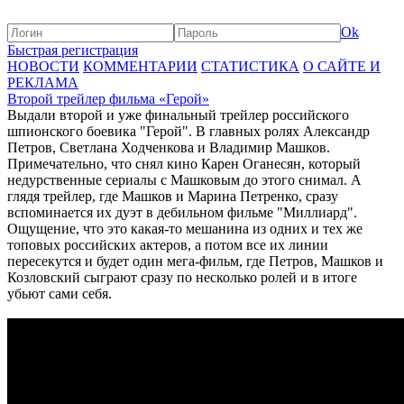
Ok
Быстрая регистрация
НОВОСТИ
КОММЕНТАРИИ
СТАТИСТИКА
О САЙТЕ И
РЕКЛАМА
Второй трейлер фильма «Герой»
Выдали второй и уже финальный трейлер российского
шпионского боевика "Герой". В главных ролях Александр
Петров, Светлана Ходченкова и Владимир Машков.
Примечательно, что снял кино Карен Оганесян, который
недурственные сериалы с Машковым до этого снимал. А
глядя трейлер, где Машков и Марина Петренко, сразу
вспоминается их дуэт в дебильном фильме "Миллиард".
Ощущение, что это какая-то мешанина из одних и тех же
топовых российских актеров, а потом все их линии
пересекутся и будет один мега-фильм, где Петров, Машков и
Козловский сыграют сразу по несколько ролей и в итоге
убьют сами себя.