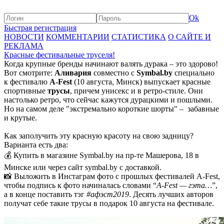
Ok
Быстрая регистрация
НОВОСТИ
КОММЕНТАРИИ
СТАТИСТИКА
О САЙТЕ И
РЕКЛАМА
Красные фестивальные труселя!
Когда крупные бренды начинают валять дурака – это здорово!
Вот смотрите:
Аливария
совместно с
Symbal.by
специально
к фестивалю
A-Fest
(10 августа, Минск) выпускает красные
спортивные
трусы
, причем унисекс и в ретро-стиле. Они
настолько ретро, что сейчас кажутся дурацкими и пошлыми.
Но на самом деле "экстремально короткие шорты" – забавные
и крутые.
Как заполучить эту красную красоту на свою задницу?
Варианта есть два:
💰 Купить в магазине Symbal.by на пр-те Машерова, 18 в
Минске или через сайт symbal.by с доставкой.
📸 Выложить в Инстаграм фото с прошлых фестивалей А-Fest,
чтобы подпись к фото начиналась словами “
A-Fest — гэта…
”,
а в конце поставить тэг
#афэст2019
. Десять лучших авторов
получат себе такие трусы в подарок 10 августа на фестивале.