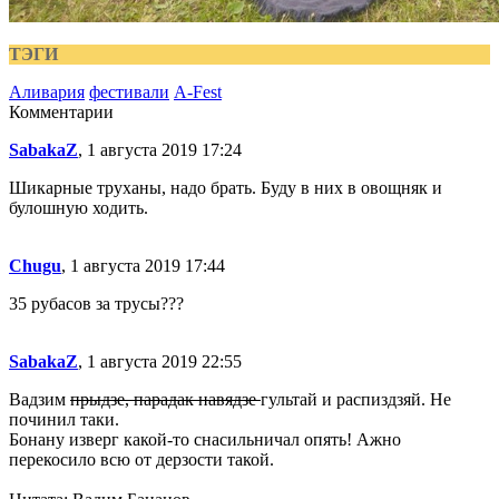
ТЭГИ
Аливария
фестивали
A-Fest
Комментарии
SabakaZ
, 1 августа 2019 17:24
Шикарные труханы, надо брать. Буду в них в овощняк и
булошную ходить.
Chugu
, 1 августа 2019 17:44
35 рубасов за трусы???
SabakaZ
, 1 августа 2019 22:55
Вадзим
прыдзе, парадак навядзе
гультай и распиздзяй. Не
починил таки.
Бонану изверг какой-то снасильничал опять! Ажно
перекосило всю от дерзости такой.