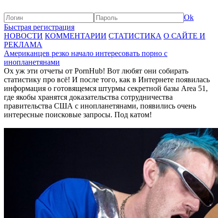
Ok
Быстрая регистрация
НОВОСТИ
КОММЕНТАРИИ
СТАТИСТИКА
О САЙТЕ И
РЕКЛАМА
Американцев резко начало интересовать порно с
инопланетянами
Ох уж эти отчеты от PornHub! Вот любят они собирать
статистику про всё! И после того, как в Интернете появилась
информация о готовящемся штурмы секретной базы Area 51,
где якобы хранятся доказательства сотрудничества
правительства США с инопланетянами, появились очень
интересные поисковые запросы. Под катом!