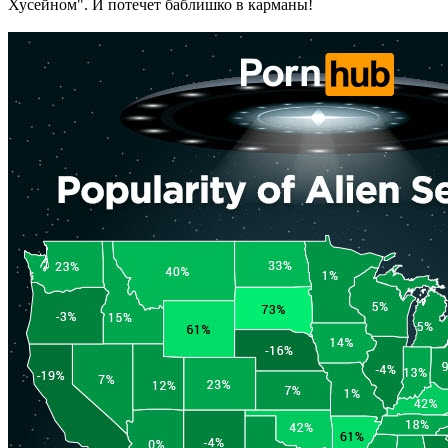
Хусейном". И потечет баблишко в карманы!