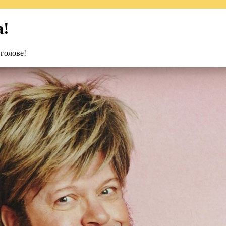
а!
голове!