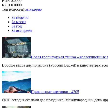
EUR
0.0000
RUB
0.0000
Топ новостей
за неделю
За неделю
За месяц
За год
За все время
Новая голливудская фишка – коллекционные в
Вообще вёдра для попкорна (Popcorn Bucket) в кинотеатрах вс
Прикольные картинки - 4205
ООН сегодня объявил два праздника: Международный день дру