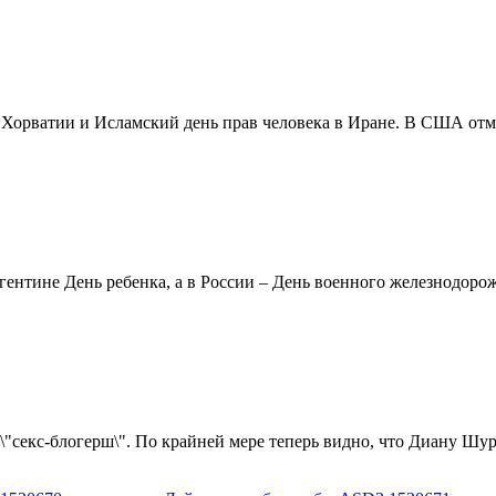
в Хорватии и Исламский день прав человека в Иране. В США отм
ентине День ребенка, а в России – День военного железнодорожн
 \"секс-блогерш\". По крайней мере теперь видно, что Диану Шур