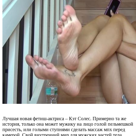
Лучшая новая фетиш-актриса – Кэт Солес. Примерно та же
история, только она может мужику на лицо голой пельмешкой
присесть, или голыми ступнями сделать массаж мпх перед
камерой. Свой внутренний мир для мужских частей тела