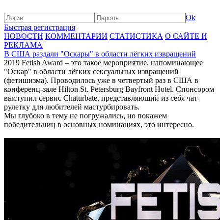
Ok
Быстрая регистрация
НОВОСТИ
КОММЕНТАРИИ
СТАТИСТИКА
О САЙТЕ И
РЕКЛАМА
В США раздали "Оскары" в области лёгких извращений
2019 Fetish Award – это такое мероприятие, напоминающее
"Оскар" в области лёгких сексуальных извращений
(фетишизма). Проводилось уже в четвертый раз в США в
конференц-зале Hilton St. Petersburg Bayfront Hotel. Спонсором
выступил сервис Chaturbate, представляющий из себя чат-
рулетку для любителей мастурбировать.
Мы глубоко в тему не погружались, но покажем
победительниц в основных номинациях, это интересно.