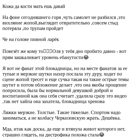
Кожа да кости мать ешь давай
На фоне сегодняшнего горя ,чуть самолет не разбился ,это
вихляние жопой,выглядит отвратительно ,совсем стыд
потеряла ,по трупам пройдет
Че на голове пивной ларёк
Повезёт же кому то🤦🏼‍♀️Оля у тебя дно пробито давно - вот
прям зашкаливает уровень ебанутости😂
Я вот не фанат этой блокадницы, но на месте фанатов за ее
тупые и мерзкие шутки нахер послала эту дуру, ходит по
сцене жопой тресет и еще сучка такая на такие острые темы
шутит и потом обложение делает ,что она якобы прощение
попросила, была бы нормальной девушкой доброй и
воспитанной как она себя считает ,удалила сразу это видео
,так нет хайпа она захатела, блокадница хренова
Ляжки мерзкие. Толстые. Такие тяжелые. Спортом надо
заниматься, а не колбасу Черкизовскую жрать. Дешёвка.
Мда, итак как доска, да еще и втянула живот которого нет,
страшно глядеть, на дистрофика похожа стала😂