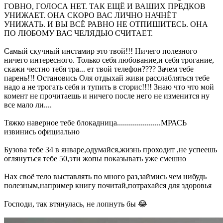
ГОВНО, ГОЛОСА НЕТ. ТАК ЕЩЁ И ВАШИХ ПРЕДКОВ
УНИЖАЕТ. ОНА СКОРО ВАС ЛИЧНО НАЧНЁТ
УНИЖАТЬ. И ВЫ ВСЁ РАВНО НЕ ОТПИШИТЕСЬ. ОНА
ПО ЛЮБОМУ ВАС ЧЕЛЯДЬЮ СЧИТАЕТ.
Самый скучный инстамир это твой!!! Ничего полезного
ничего интересного. Только себя любование,и себя трогание,
скажи честно тебя тра... ет твой телефон???? Зачем тебе
парень!!! Остановись Оля отдыхай живи расслабляться тебе
надо а не трогать себя и тупить в сторис!!!! Знаю что что мой
комент не прочитаешь и ничего после него не изменится ну
все мало ли....
Тяжко наверное тебе блокадница......................МРАСЬ
извинись официально
Бузова тебе 34 в январе,одумайся,жизнь проходит ,не успеешь
оглянуться тебе 50,эти жопы показывать уже смешно
Нах своё тело выставлять по много раз,займись чем нибудь
полезным,например книгу почитай,потрахайся для здоровья
Господи, так втянулась, не лопнуть бы 😂