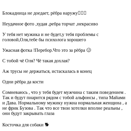
Блокадница не доедает, рёбра наружу🤦🏻‍♂️
Неудачное фото ,худая ,ребра торчат ,некрасиво
У тебя нет мужика и не будет,у тебя проблемы с
головой,Оля,тебе бы психолога хорошего
Ужасная фотка !Перебор.Что это за рёбра 🥴
С тобой чё Оля? Чё такая дохлая?
Аж трусы не держаться, истаскалась в конец
Одни рёбра да кости
Сомневаюсь , что у тебя будет мужчина с таким поведением .
Так и будут пиарится рядом с тобой альфонсы , типа Майами
и Дава. Нормальному мужику нужна нормальная женщина , а
не фрик Бузова . Так что все твои хотелки вполне реальны ,
они будут закрывать глаза
Косточка для собаки 🐕