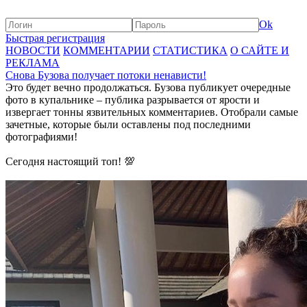
Ok
Быстрая регистрация
НОВОСТИ
КОММЕНТАРИИ
СТАТИСТИКА
О САЙТЕ И
РЕКЛАМА
Снова Бузова получает потоки ненависти!
Это будет вечно продолжаться. Бузова публикует очередные
фото в купальнике – публика разрывается от ярости и
извергает тонны язвительных комментариев. Отобрали самые
зачетные, которые были оставлены под последними
фотографиями!
Сегодня настоящий топ! 💯