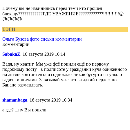
Почему вы не извинились перед теми кто прошёл
блокаду????????????ГДЕ УВАЖЕНИЕ????????????!!!!!!!!!!!😕
😕😕😕😕
ТЭГИ
Ольга Бузова
фото
сиськи
комментарии
Комментарии
SabakaZ
, 16 августа 2019 10:14
Вадя, ну хватит. Мы уже фсё понили ещё по первому
подобному посту - в подписоте у гражданки куча обиженного
на жизнь контингента из одноклассников бугуртит и уныло
гадит кирпичами. Завязывай уже этот жидкий пердеж по
Банане размазывать.
shamanbaga
, 16 августа 2019 10:34
а где? ...ну Вы поняли.