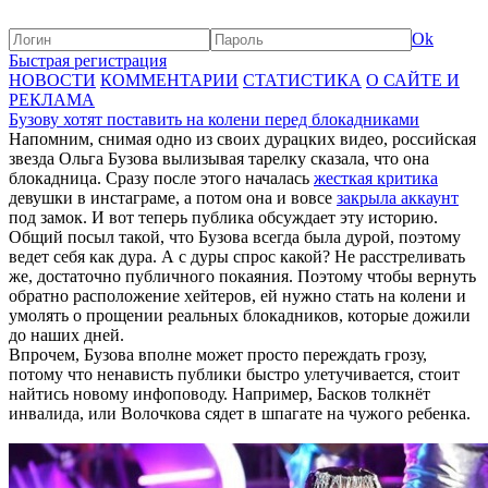
Ok
Быстрая регистрация
НОВОСТИ
КОММЕНТАРИИ
СТАТИСТИКА
О САЙТЕ И
РЕКЛАМА
Бузову хотят поставить на колени перед блокадниками
Напомним, снимая одно из своих дурацких видео, российская
звезда Ольга Бузова вылизывая тарелку сказала, что она
блокадница. Сразу после этого началась
жесткая критика
девушки в инстаграме, а потом она и вовсе
закрыла аккаунт
под замок. И вот теперь публика обсуждает эту историю.
Общий посыл такой, что Бузова всегда была дурой, поэтому
ведет себя как дура. А с дуры спрос какой? Не расстреливать
же, достаточно публичного покаяния. Поэтому чтобы вернуть
обратно расположение хейтеров, ей нужно стать на колени и
умолять о прощении реальных блокадников, которые дожили
до наших дней.
Впрочем, Бузова вполне может просто переждать грозу,
потому что ненависть публики быстро улетучивается, стоит
найтись новому инфоповоду. Например, Басков толкнёт
инвалида, или Волочкова сядет в шпагате на чужого ребенка.