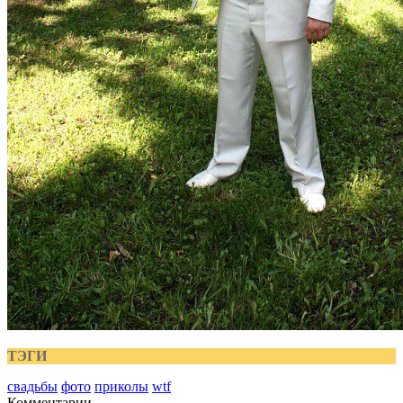
ТЭГИ
свадьбы
фото
приколы
wtf
Комментарии