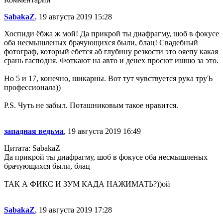
SabakaZ
, 19 августа 2019 15:28
Хоспиди ёбжа ж мой! Да прикрой ты диафрагму, шоб в фокусе
оба несмышленых брачующихся были, блац! Свадебный
фотограф, который ебется аб глубину резкости это ояепу какая
срань гасподня. Фоткают на авто и денех просют ишшо за это.
Но 5 и 17, конечно, шикарны. Вот тут чувствуется рука труЪ
профессионала))
P.S. Чуть не забыл. Поташниковым такое нравится.
западная ведьма
, 19 августа 2019 16:49
Цитата: SabakaZ
Да прикрой ты диафрагму, шоб в фокусе оба несмышленых
брачующихся были, блац
ТАК А ФИКС И ЗУМ КАДА НАЖИМАТЬ?))ой
SabakaZ
, 19 августа 2019 17:28