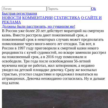
Ok
Быстрая регистрация
НОВОСТИ
КОММЕНТАРИИ
СТАТИСТИКА
О САЙТЕ И
РЕКЛАМА
Должны были расстрелять, но гуманизм же!
В России уже более 20 лет действует мораторий на смертную
казнь. Вместо расстрела дают пожизненный срок, а
пожизненный срок в некоторых случаях может предполагать
помилование через много-много лет отсидки. Так вот, в
России в 1997 году приговорили к смертной казни некого
рецидивиста с кучей судимостей, но вскоре заменили расстрел
на пожизненный срок, а в 2016 году помиловали и
освободили. Три года после освобождения 56-летний
мужчина нигде не работал, жил затворником, а недавно
увидел на детской площадке девочку. Сразу же воспылал
страстью, угостил сладостями и предложил покататься на
аттракционах. Девочка неожиданно согласилась. Ну и дальше
под катом.